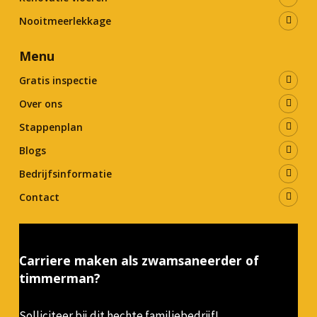
Nooitmeerlekkage
Menu
Gratis inspectie
Over ons
Stappenplan
Blogs
Bedrijfsinformatie
Contact
Carriere maken als zwamsaneerder of
timmerman?
Solliciteer bij dit hechte familiebedrijf!