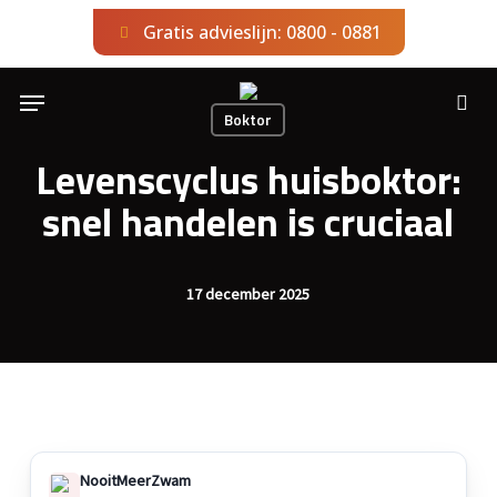
Skip
Gratis advieslijn: 0800 - 0881
to
main
Menu
content
sea
Boktor
Levenscyclus huisboktor:
snel handelen is cruciaal
17 december 2025
NooitMeerZwam