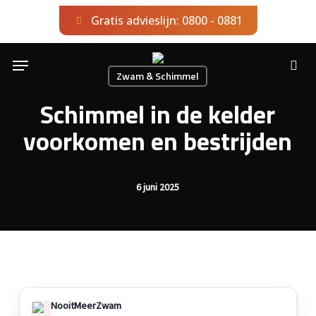
Skip
Gratis advieslijn: 0800 - 0881
to
main
Menu
content
sea
Zwam & Schimmel
Schimmel in de kelder
voorkomen en bestrijden
6 juni 2025
NooitMeerZwam